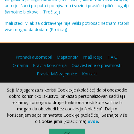
auto je išao i po putu i po njivama i vozio i prasiće i piliće i ugalj i
šamotne blokove...
(Pročitaj)
mali stedljiv lak za odrzavenje nije veliki potrosac neznam stabih
vise mogao da dodam
(Pročitaj)
Pronađi automobil
Majstor si?
Imaš ideje
F.A.Q.
O nama
Pravila korišćenja
Obaveštenje o privatnosti
Pravila MG zajednice
Kontakt
Sajt Mojagaraza.rs koristi Cookie-je (kolačiće) da bi obezbedio
dobro korisničko iskustvo, prikazao personalizovan sadržaj i
Copyright © 2000–2026.
reklame, i omogućio druge funkcionalnosti koje sajt ne bi
mogao da obezbedi bez cookie-ja (kolačića). Daljim
korišćenjem sajta prihvatate Cooki-je (Kolačiće). Saznajte više
o Cookie-jima (kolačićima)
ovde
.
TOP