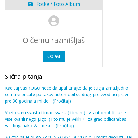
Fotke / Foto Album
Objavi
Slična pitanja
Kad taj vas YUGO nece da upali znajte da je stigla zima,ljudi o
cemu vi pricate pa takav automobil su drugi proizvodjaci pravili
pre 30 godina a mi do...
(Pročitaj)
Vozio sam svasta i imao svasta( i imam) svi automobili su se
vise kvarili nego jugo :) i to mu je veliki + ,za grad odlican(bas
vas briga iako Vas neko...
(Pročitaj)
20 godina je Yugo Koral 55 (1991-2011) bio u mom dvorištu, taj