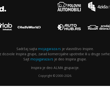
Sadržaj sajta
mojagaraza.rs
je vlasništvo Inspire.
ozvole Inspira grupe, zarad komercijalne upotrebe ili u druge svrhe,
Sajt
mojagaraza.rs
je deo Inspira grupe.
Inspira je deo ALMA grupacije.
Copyright © 2000–2026.