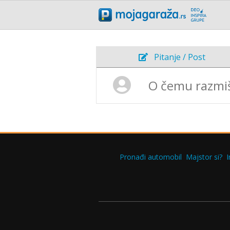
Pitanje / Post
Pronađi automobil
Majstor si?
I