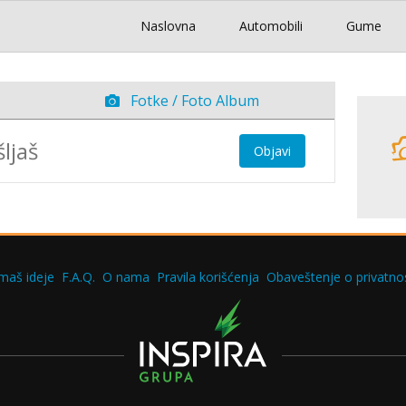
Naslovna
Automobili
Gume
Fotke / Foto Album
Objavi
maš ideje
F.A.Q.
O nama
Pravila korišćenja
Obaveštenje o privatnos