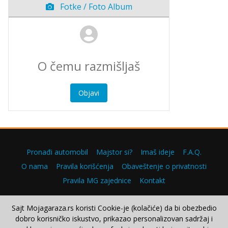
Fotke / Foto Album
Objavi
Pronađi automobil
Majstor si?
Imaš ideje
F.A.Q.
O nama
Pravila korišćenja
Obaveštenje o privatnosti
Pravila MG zajednice
Kontakt
Sajt Mojagaraza.rs koristi Cookie-je (kolačiće) da bi obezbedio
dobro korisničko iskustvo, prikazao personalizovan sadržaj i
Copyright © 2000–2026.