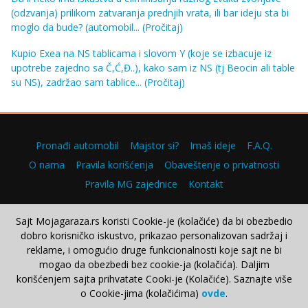
(odzvanja) prilikom zatvaranja prednjih vrata, ili bar ideju sta bi
moglo da bude? (automobil...
(Pročitaj)
Kupio Exea na NS tablicama i slovom Y (koje se izbacuje iz
upotrebe zajedno sa Č,Ć,Đ..), kako sam iz NS (tj Beocin ali table
su NS), zadržao sam tablice...
(Pročitaj)
Pronađi automobil
Majstor si?
Imaš ideje
F.A.Q.
O nama
Pravila korišćenja
Obaveštenje o privatnosti
Pravila MG zajednice
Kontakt
Sajt Mojagaraza.rs koristi Cookie-je (kolačiće) da bi obezbedio
dobro korisničko iskustvo, prikazao personalizovan sadržaj i
Copyright © 2000–2026.
reklame, i omogućio druge funkcionalnosti koje sajt ne bi
mogao da obezbedi bez cookie-ja (kolačića). Daljim
korišćenjem sajta prihvatate Cooki-je (Kolačiće). Saznajte više
o Cookie-jima (kolačićima)
ovde
.