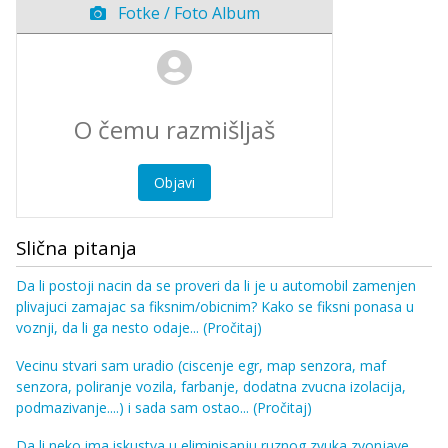
Fotke / Foto Album
Objavi
Slična pitanja
Da li postoji nacin da se proveri da li je u automobil zamenjen
plivajuci zamajac sa fiksnim/obicnim? Kako se fiksni ponasa u
voznji, da li ga nesto odaje...
(Pročitaj)
Vecinu stvari sam uradio (ciscenje egr, map senzora, maf
senzora, poliranje vozila, farbanje, dodatna zvucna izolacija,
podmazivanje....) i sada sam ostao...
(Pročitaj)
Da li neko ima iskustva u eliminisanju ruznog zvuka zvonjave