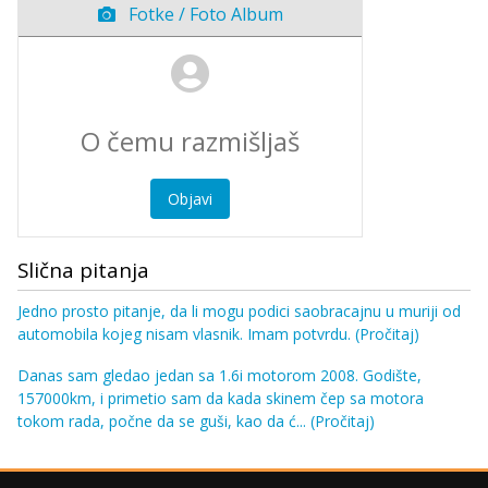
Fotke / Foto Album
Objavi
Slična pitanja
Jedno prosto pitanje, da li mogu podici saobracajnu u muriji od
automobila kojeg nisam vlasnik. Imam potvrdu.
(Pročitaj)
Danas sam gledao jedan sa 1.6i motorom 2008. Godište,
157000km, i primetio sam da kada skinem čep sa motora
tokom rada, počne da se guši, kao da ć...
(Pročitaj)