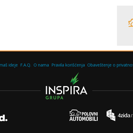
maš ideje
F.A.Q.
O nama
Pravila korišćenja
Obaveštenje o privatnos