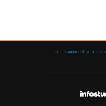
Pronađi automobil
Majstor si?
I