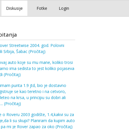
Diskusije
Fotke
Login
pitanja
over Streetwise 2004. god. Polovni
i Srbija, Šabac
(Pročitaj)
ovaj auto koje su mu mane, koliko trosi
varno ima sedista to jest koliko pojaseva
di
(Pročitaj)
imam punta 1.9 jtd, bio je dostavno
gistruje se kao teretno i na cetvoro,
leteo na krsa, u principu su dobri ali
...
(Pročitaj)
te o Roveru 2003 godište, 1.4,kakvi su za
e,da li su skupi? Planiram da kupim auto
 pa mi je Rover zapao za oko
(Pročitaj)