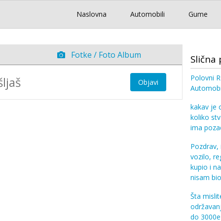
Naslovna
Automobili
Gume
Fotke / Foto Album
Slična 
Polovni R
Objavi
Automobil
kakav je 
koliko st
ima poza
Pozdrav, 
vozilo, re
kupio i na
nisam bio
Šta misli
održavanj
do 3000e