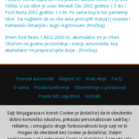
1000e. U uzi izbor je usao Renault Clio 2002 godiste 1.5 dci I
Ford fiesta 2002 godiste 1.3 8v. Po vama koji bi bio pametniji
izbor. Da naglasim da su oba auta pristojnih stanja tj ocuvani i
mehanicki i limarijski i dugo registrovani.
(Pročitaj)
Imam ford fiestu 1,8d iz 2000-te...akumulator mi je crkao.
Obzirom na godinu proizvodnje i stanje automobila, koji
akumulator mi preporučujete (koje...
(Pročitaj)
Pronađi automobil
Majstor si?
Imaš ideje
F.A.Q.
O nama
Pravila korišćenja
Obaveštenje o privatnosti
Pravila MG zajednice
Kontakt
Sajt Mojagaraza.rs koristi Cookie-je (kolačiće) da bi obezbedio
dobro korisničko iskustvo, prikazao personalizovan sadržaj i
Copyright © 2000–2026.
reklame, i omogućio druge funkcionalnosti koje sajt ne bi
mogao da obezbedi bez cookie-ja (kolačića). Daljim
korišćenjem sajta prihvatate Cooki-je (Kolačiće). Saznajte više