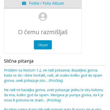
Fotke / Foto Album
Objavi
Slična pitanja
Problem sa fiestom 1.2, ne radi pokazivac (kazaljka) goriva.
Kada se da i skine kontakt, radi, ali ovako koliko god da sipam
goriva, uvek pokazuje isto...
(Pročitaj)
Ne radi mi kazaljka goriva, uvek pokazuje jednu te istu kolicinu
da ima, koliko god da sipam. Menjana je pumpa goriva, da li je
nova ili polovna ne znam...
(Pročitaj)
Pozdrav svima Kupio bih neki polovni auto,lit novcs mi je oko