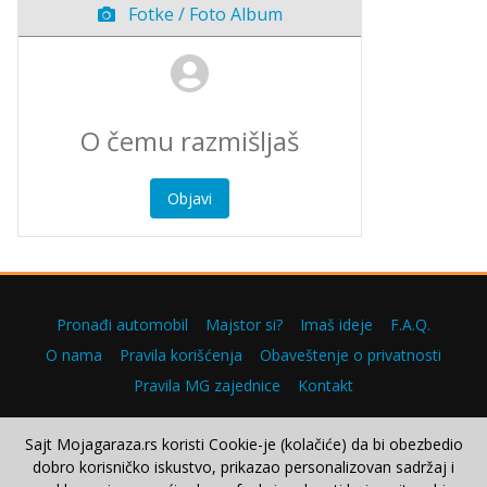
Fotke / Foto Album
Objavi
Pronađi automobil
Majstor si?
Imaš ideje
F.A.Q.
O nama
Pravila korišćenja
Obaveštenje o privatnosti
Pravila MG zajednice
Kontakt
Sajt Mojagaraza.rs koristi Cookie-je (kolačiće) da bi obezbedio
dobro korisničko iskustvo, prikazao personalizovan sadržaj i
Copyright © 2000–2026.