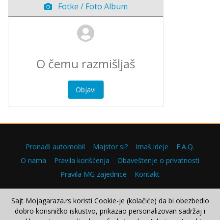
Fotke / Foto Album
Objavi
Pronađi automobil
Majstor si?
Imaš ideje
F.A.Q.
O nama
Pravila korišćenja
Obaveštenje o privatnosti
Pravila MG zajednice
Kontakt
Sajt Mojagaraza.rs koristi Cookie-je (kolačiće) da bi obezbedio
dobro korisničko iskustvo, prikazao personalizovan sadržaj i
Copyright © 2000–2026.