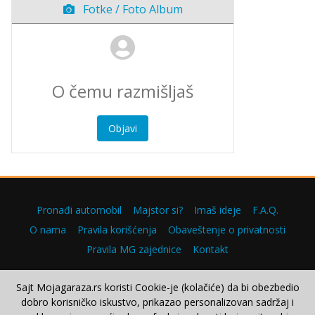
Fotke / Foto Album
Objavi
Pronađi automobil
Majstor si?
Imaš ideje
F.A.Q.
O nama
Pravila korišćenja
Obaveštenje o privatnosti
Pravila MG zajednice
Kontakt
Sajt Mojagaraza.rs koristi Cookie-je (kolačiće) da bi obezbedio
dobro korisničko iskustvo, prikazao personalizovan sadržaj i
Copyright © 2000–2026.