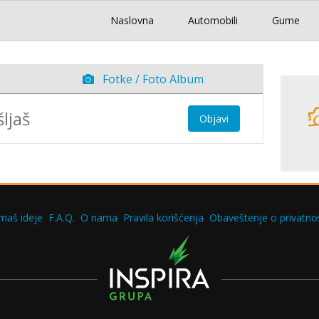
Naslovna
Automobili
Gume
Fotke / Foto Album
Objavi
maš ideje
F.A.Q.
O nama
Pravila korišćenja
Obaveštenje o privatnos