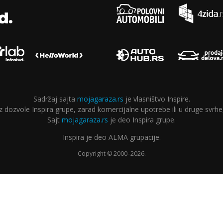
Sadržaj sajta
mojagaraza.rs
je vlasništvo Inspire.
ozvole Inspira grupe, zarad komercijalne upotrebe ili u druge svrhe,
Sajt
mojagaraza.rs
je deo Inspira grupe.
Inspira je deo ALMA grupacije.
Copyright © 2000–2026.