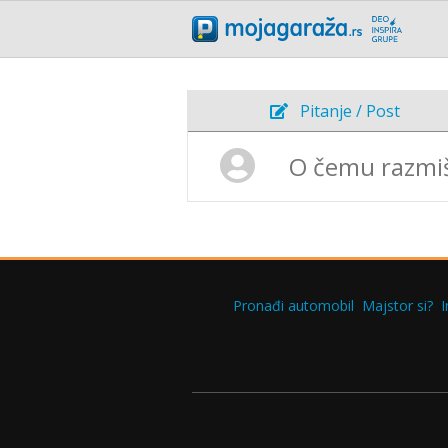
Pitanje / Post
Pronađi automobil
Majstor si?
I