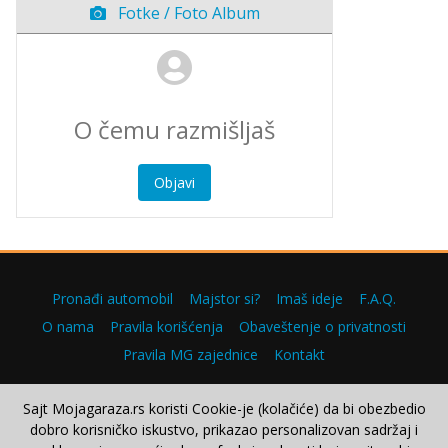
Fotke / Foto Album
Objavi
Pronađi automobil
Majstor si?
Imaš ideje
F.A.Q.
O nama
Pravila korišćenja
Obaveštenje o privatnosti
Pravila MG zajednice
Kontakt
Sajt Mojagaraza.rs koristi Cookie-je (kolačiće) da bi obezbedio
dobro korisničko iskustvo, prikazao personalizovan sadržaj i
Copyright © 2000–2026.