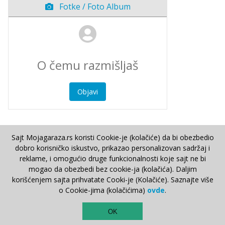
Fotke / Foto Album
Objavi
Sajt Mojagaraza.rs koristi Cookie-je (kolačiće) da bi obezbedio
dobro korisničko iskustvo, prikazao personalizovan sadržaj i
Pronađi automobil
Majstor si?
Imaš ideje
F.A.Q.
reklame, i omogućio druge funkcionalnosti koje sajt ne bi
O nama
Pravila korišćenja
Obaveštenje o privatnosti
mogao da obezbedi bez cookie-ja (kolačića). Daljim
Pravila MG zajednice
Kontakt
korišćenjem sajta prihvatate Cooki-je (Kolačiće). Saznajte više
o Cookie-jima (kolačićima)
ovde
.
TOP
OK
Copyright © 2000–2026.