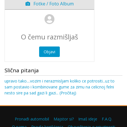
Fotke / Foto Album
Objavi
Slična pitanja
upravo tako....vozim i nerazmisljam koliko ce potrositi...uz to
sam postavio i kombinovane gume za zimu na celicnoj felni
nesto sire pa sad gazi li gazi...
(Pročitaj)
Pronađi automobil
Majstor si?
Imaš ideje
F.A.Q.
O nama
Pravila korišćenja
Obaveštenje o privatnosti