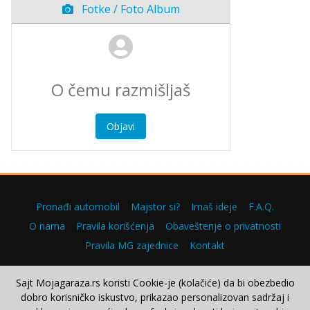
Fotke / Foto Album
Objavi
Pronađi automobil
Majstor si?
Imaš ideje
F.A.Q.
O nama
Pravila korišćenja
Obaveštenje o privatnosti
Pravila MG zajednice
Kontakt
Sajt Mojagaraza.rs koristi Cookie-je (kolačiće) da bi obezbedio
dobro korisničko iskustvo, prikazao personalizovan sadržaj i
Copyright © 2000–2026.