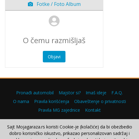
Fotke / Foto Album
Objavi
Pronađi automobil
Majstor si?
Imaš ideje
F.A.Q.
O nama
Pravila korišćenja
Obaveštenje o privatnosti
Pravila MG zajednice
Kontakt
Sajt Mojagaraza.rs koristi Cookie-je (kolačiće) da bi obezbedio
dobro korisničko iskustvo, prikazao personalizovan sadržaj i
Copyright © 2000–2026.