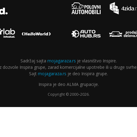
Sadržaj sajta
mojagaraza.rs
je vlasništvo Inspire.
ozvole Inspira grupe, zarad komercijalne upotrebe ili u druge svrhe,
Sajt
mojagaraza.rs
je deo Inspira grupe.
Inspira je deo ALMA grupacije.
Copyright © 2000–2026.