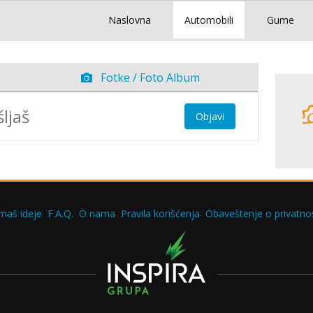
Naslovna
Automobili
Gume
Fotke / Foto Album
Objavi
maš ideje
F.A.Q.
O nama
Pravila korišćenja
Obaveštenje o privatnos