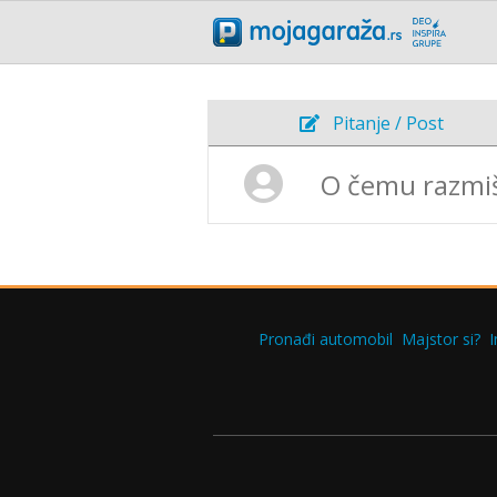
Pitanje / Post
Pronađi automobil
Majstor si?
I