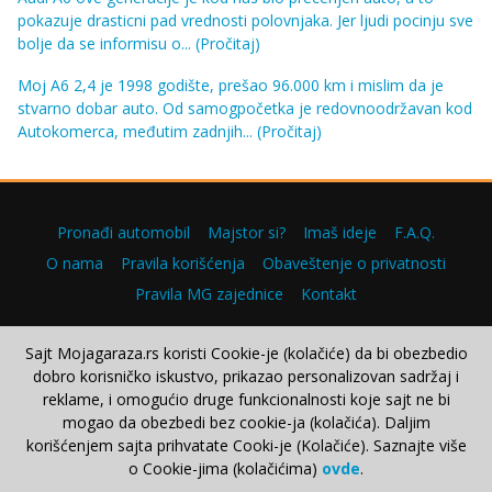
pokazuje drasticni pad vrednosti polovnjaka. Jer ljudi pocinju sve
bolje da se informisu o...
(Pročitaj)
Moj A6 2,4 je 1998 godište, prešao 96.000 km i mislim da je
stvarno dobar auto. Od samogpočetka je redovnoodržavan kod
Autokomerca, međutim zadnjih...
(Pročitaj)
Pronađi automobil
Majstor si?
Imaš ideje
F.A.Q.
O nama
Pravila korišćenja
Obaveštenje o privatnosti
Pravila MG zajednice
Kontakt
Sajt Mojagaraza.rs koristi Cookie-je (kolačiće) da bi obezbedio
dobro korisničko iskustvo, prikazao personalizovan sadržaj i
Copyright © 2000–2026.
reklame, i omogućio druge funkcionalnosti koje sajt ne bi
mogao da obezbedi bez cookie-ja (kolačića). Daljim
korišćenjem sajta prihvatate Cooki-je (Kolačiće). Saznajte više
o Cookie-jima (kolačićima)
ovde
.