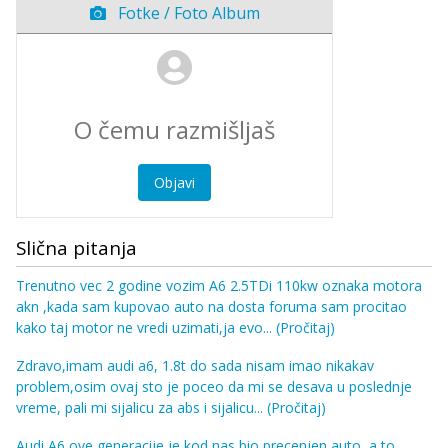
Fotke / Foto Album
Objavi
Slična pitanja
Trenutno vec 2 godine vozim A6 2.5TDi 110kw oznaka motora
akn ,kada sam kupovao auto na dosta foruma sam procitao
kako taj motor ne vredi uzimati,ja evo...
(Pročitaj)
Zdravo,imam audi a6, 1.8t do sada nisam imao nikakav
problem,osim ovaj sto je poceo da mi se desava u poslednje
vreme, pali mi sijalicu za abs i sijalicu...
(Pročitaj)
Audi A6 ove generacije je kod nas bio precenjen auto, a to