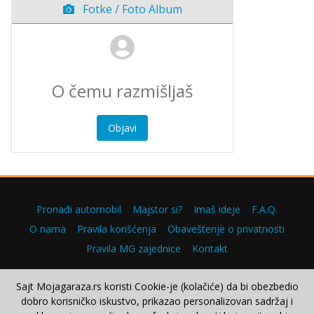
Fotke / Foto Album
Objavi
Pronađi automobil
Majstor si?
Imaš ideje
F.A.Q.
O nama
Pravila korišćenja
Obaveštenje o privatnosti
Pravila MG zajednice
Kontakt
Sajt Mojagaraza.rs koristi Cookie-je (kolačiće) da bi obezbedio
dobro korisničko iskustvo, prikazao personalizovan sadržaj i
Copyright © 2000–2026.