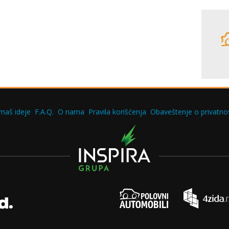
maš ideje
F.A.Q.
O nama
Pravila korišćenja
Obaveštenje o privatnos