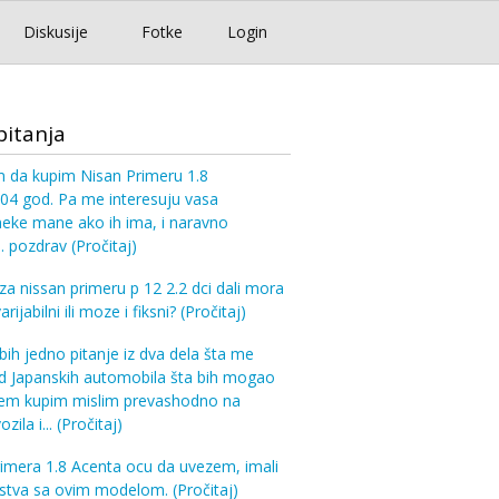
Diskusije
Fotke
Login
pitanja
 da kupim Nisan Primeru 1.8
04 god. Pa me interesuju vasa
neke mane ako ih ima, i naravno
a. pozdrav
(Pročitaj)
a nissan primeru p 12 2.2 dci dali mora
rijabilni ili moze i fiksni?
(Pročitaj)
bih jedno pitanje iz dva dela šta me
d Japanskih automobila šta bih mogao
rem kupim mislim prevashodno na
zila i...
(Pročitaj)
imera 1.8 Acenta ocu da uvezem, imali
ustva sa ovim modelom.
(Pročitaj)