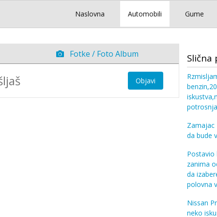
Naslovna
Automobili
Gume
Fotke / Foto Album
Slična 
Rzmisljam
Objavi
benzin,20
iskustva,
potrosnj
Zamajac z
da bude va
Postavio 
zanima o
da izabe
polovna vo
Nissan Pr
neko isk