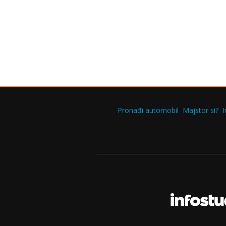
Pronađi automobil
Majstor si?
I