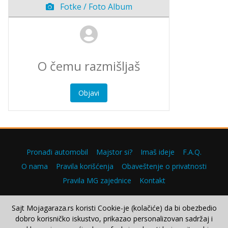
Fotke / Foto Album
Objavi
Pronađi automobil
Majstor si?
Imaš ideje
F.A.Q.
O nama
Pravila korišćenja
Obaveštenje o privatnosti
Pravila MG zajednice
Kontakt
Sajt Mojagaraza.rs koristi Cookie-je (kolačiće) da bi obezbedio
dobro korisničko iskustvo, prikazao personalizovan sadržaj i
Copyright © 2000–2026.