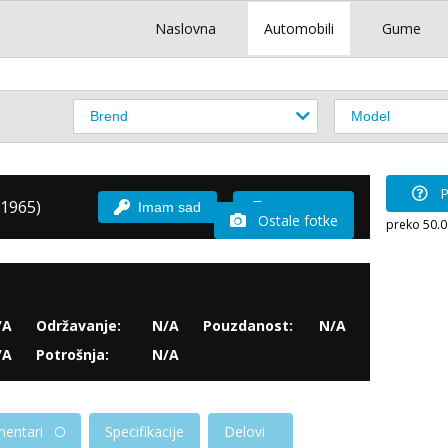
Naslovna
Automobili
Gume
P
 1965)
Imam sad
Vozio sam
Ostale fotke
preko 50.
/A
Održavanje:
N/A
Pouzdanost:
N/A
/A
Potrošnja:
N/A
entari
Specifikacije
Delovi