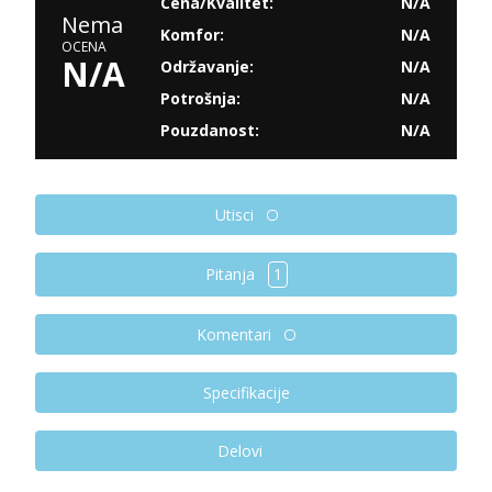
Cena/Kvalitet:
N/A
Nema
Komfor:
N/A
OCENA
N/A
Održavanje:
N/A
Potrošnja:
N/A
Pouzdanost:
N/A
Utisci
Pitanja
1
Komentari
Specifikacije
Delovi