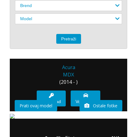
Acura
MDX
(2014 - )
Imam sad
Vozio sam
Prati ovaj model
Ostale fotke