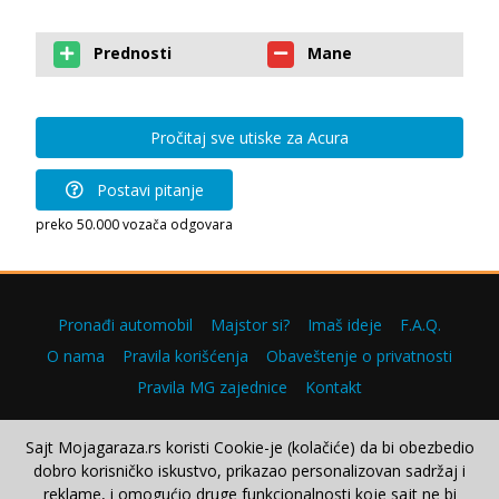
Prednosti
Mane
Pročitaj sve utiske za Acura
Postavi pitanje
preko 50.000 vozača odgovara
Pronađi automobil
Majstor si?
Imaš ideje
F.A.Q.
O nama
Pravila korišćenja
Obaveštenje o privatnosti
Pravila MG zajednice
Kontakt
Sajt Mojagaraza.rs koristi Cookie-je (kolačiće) da bi obezbedio
dobro korisničko iskustvo, prikazao personalizovan sadržaj i
Copyright © 2000–2026.
reklame, i omogućio druge funkcionalnosti koje sajt ne bi