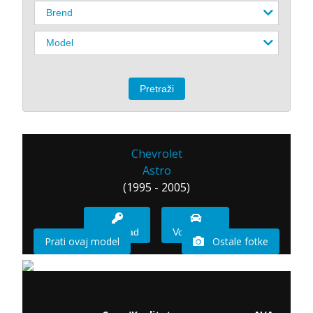
Chevrolet
Astro
(1995 - 2005)
Imam sad
Vozio sam
Prati ovaj model
Ostale fotke