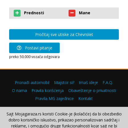
Prednosti
Mane
Pročitaj sve utiske za Chevrolet
Postavi pitanje
preko 50.000 vozača odgovara
Pronađi automobil
Majstor si?
Imaš ideje
F.A.Q.
O nama
Pravila korišćenja
Obaveštenje o privatnosti
Pravila MG zajednice
Kontakt
Sajt Mojagaraza.rs koristi Cookie-je (kolačiće) da bi obezbedio
dobro korisničko iskustvo, prikazao personalizovan sadržaj i
Copyright © 2000–2026.
reklame, i omogućio druge funkcionalnosti koje sajt ne bi