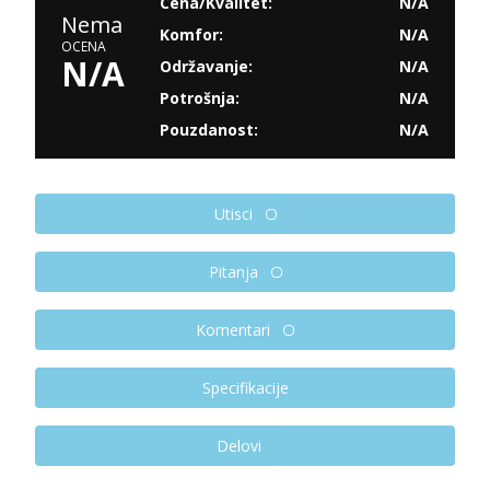
Cena/Kvalitet:
N/A
Nema
Komfor:
N/A
OCENA
N/A
Održavanje:
N/A
Potrošnja:
N/A
Pouzdanost:
N/A
Utisci
Pitanja
Komentari
Specifikacije
Delovi