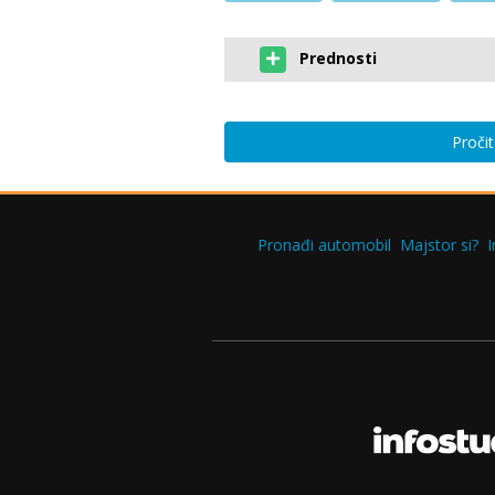
Prednosti
Pročit
Pronađi automobil
Majstor si?
I