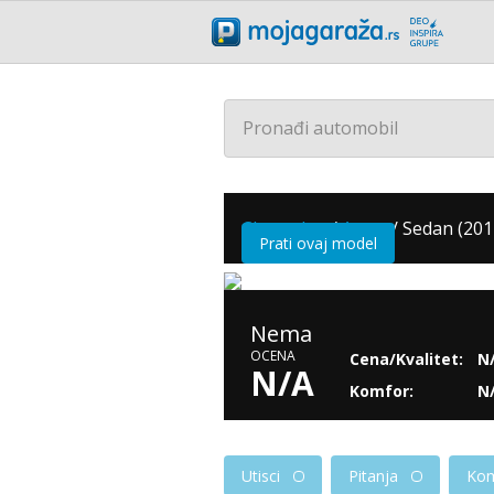
Pronađi automobil
Chevrolet
/
Aveo
/
Sedan (2017
Prati ovaj model
Nema
OCENA
Cena/Kvalitet:
N
N/A
Komfor:
N
Utisci
Pitanja
Kom