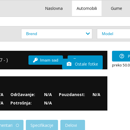
Naslovna
Automobili
Gume
P
 - )
Imam sad
Vozio sam
Ostale fotke
preko 50.
/A
Održavanje:
N/A
Pouzdanost:
N/A
/A
Potrošnja:
N/A
entari
Specifikacije
Delovi