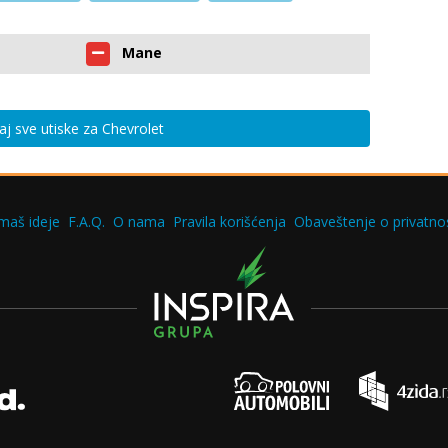
Mane
aj sve utiske za Chevrolet
maš ideje
F.A.Q.
O nama
Pravila korišćenja
Obaveštenje o privatnos