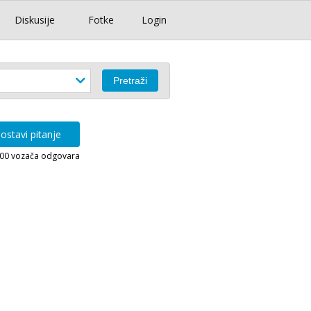
Diskusije
Fotke
Login
ostavi pitanje
000 vozača odgovara