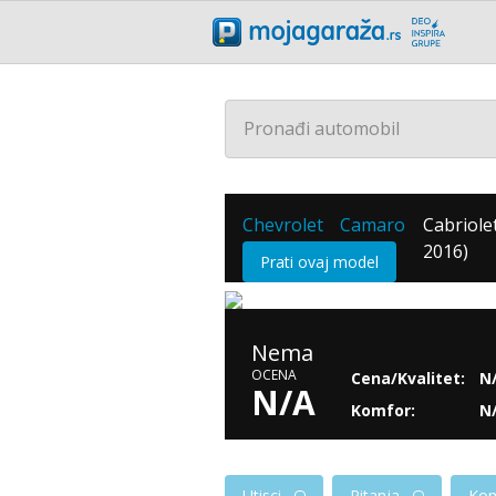
Pronađi automobil
Chevrolet
Camaro
Cabriolet
/
/
2016)
Prati ovaj model
Nema
OCENA
Cena/Kvalitet:
N
N/A
Komfor:
N
Utisci
Pitanja
Kom