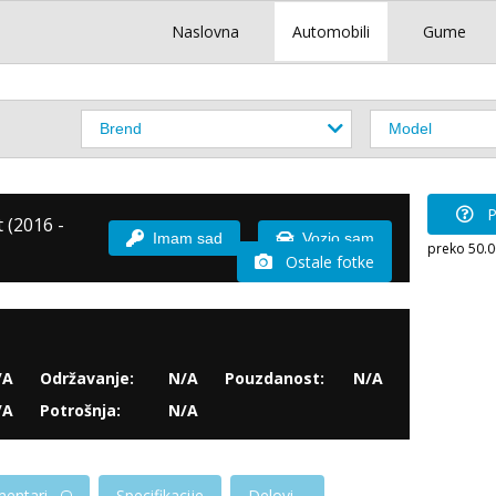
Naslovna
Automobili
Gume
P
 (2016 -
Imam sad
Vozio sam
preko 50.
Ostale fotke
/A
Održavanje:
N/A
Pouzdanost:
N/A
/A
Potrošnja:
N/A
entari
Specifikacije
Delovi