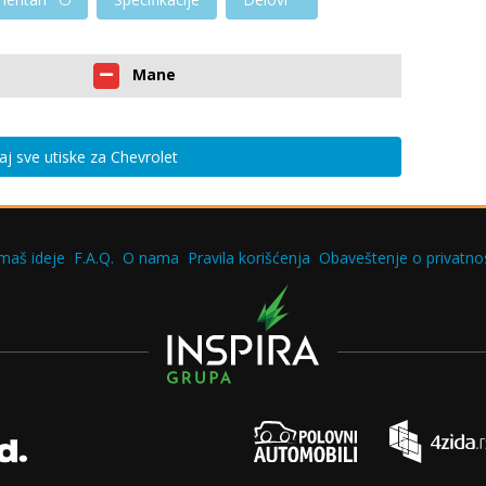
Mane
aj sve utiske za Chevrolet
maš ideje
F.A.Q.
O nama
Pravila korišćenja
Obaveštenje o privatnos