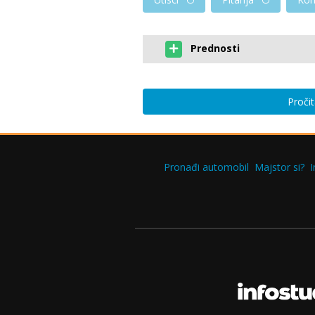
Prednosti
Pročit
Pronađi automobil
Majstor si?
I