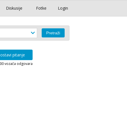
Diskusije
Fotke
Login
ostavi pitanje
000 vozača odgovara