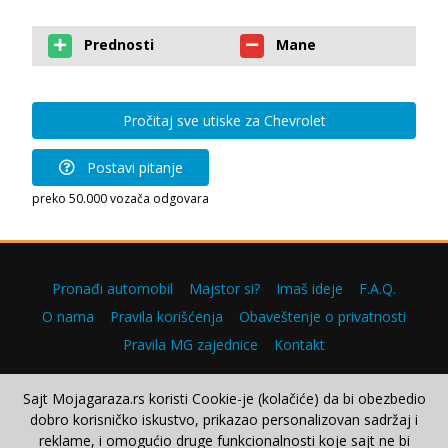
Prednosti
Mane
Pročitaj sve utiske za Chevrolet
Postavi pitanje
preko 50.000 vozača odgovara
Pronađi automobil
Majstor si?
Imaš ideje
F.A.Q.
O nama
Pravila korišćenja
Obaveštenje o privatnosti
Pravila MG zajednice
Kontakt
Sajt Mojagaraza.rs koristi Cookie-je (kolačiće) da bi obezbedio
dobro korisničko iskustvo, prikazao personalizovan sadržaj i
Copyright © 2000–2026.
reklame, i omogućio druge funkcionalnosti koje sajt ne bi