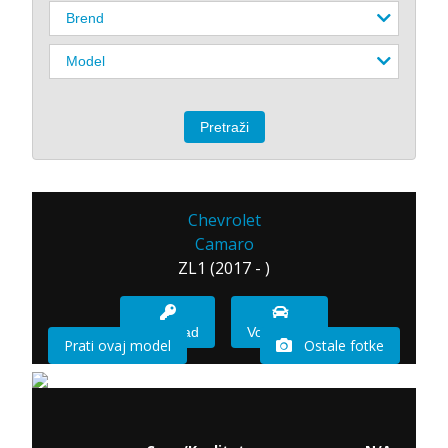
Chevrolet
Camaro
ZL1 (2017 - )
Imam sad
Vozio sam
Prati ovaj model
Ostale fotke