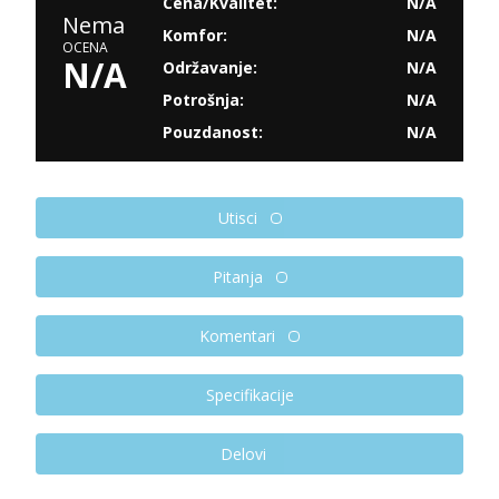
Cena/Kvalitet:
N/A
Nema
Komfor:
N/A
OCENA
N/A
Održavanje:
N/A
Potrošnja:
N/A
Pouzdanost:
N/A
Utisci
Pitanja
Komentari
Specifikacije
Delovi