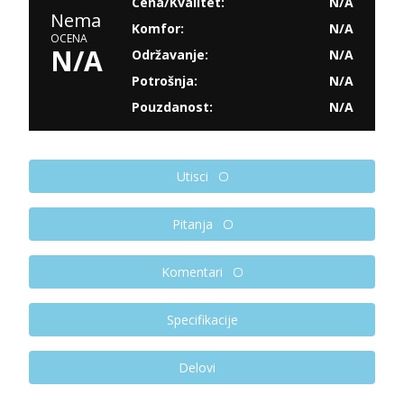
Cena/Kvalitet:
N/A
Nema
Komfor:
N/A
OCENA
N/A
Održavanje:
N/A
Potrošnja:
N/A
Pouzdanost:
N/A
Utisci
Pitanja
Komentari
Specifikacije
Delovi