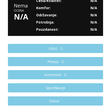
Cena/Kvalitet:
N/A
Nema
Komfor:
N/A
OCENA
N/A
Održavanje:
N/A
Potrošnja:
N/A
Pouzdanost:
N/A
Utisci
Pitanja
Komentari
Specifikacije
Delovi