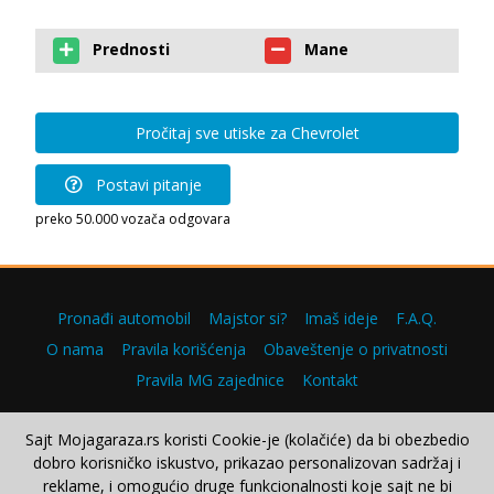
Prednosti
Mane
Pročitaj sve utiske za Chevrolet
Postavi pitanje
preko 50.000 vozača odgovara
Pronađi automobil
Majstor si?
Imaš ideje
F.A.Q.
O nama
Pravila korišćenja
Obaveštenje o privatnosti
Pravila MG zajednice
Kontakt
Sajt Mojagaraza.rs koristi Cookie-je (kolačiće) da bi obezbedio
dobro korisničko iskustvo, prikazao personalizovan sadržaj i
Copyright © 2000–2026.
reklame, i omogućio druge funkcionalnosti koje sajt ne bi