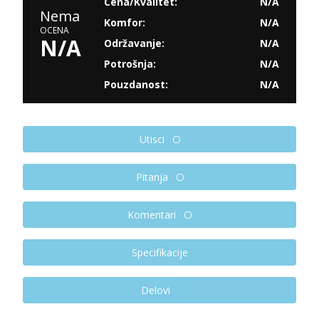
Cena/Kvalitet:
N/A
Nema
Komfor:
N/A
OCENA
N/A
Održavanje:
N/A
Potrošnja:
N/A
Pouzdanost:
N/A
Utisci
Pitanja
Komentari
Specifikacije
Delovi