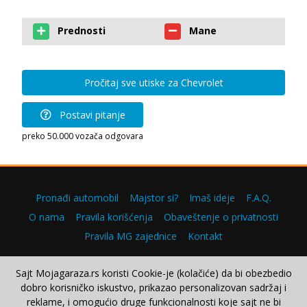
Prednosti
Mane
Pročitaj sve utiske za Chevrolet
Postavi pitanje
preko 50.000 vozača odgovara
Pronađi automobil
Majstor si?
Imaš ideje
F.A.Q.
O nama
Pravila korišćenja
Obaveštenje o privatnosti
Pravila MG zajednice
Kontakt
Sajt Mojagaraza.rs koristi Cookie-je (kolačiće) da bi obezbedio
dobro korisničko iskustvo, prikazao personalizovan sadržaj i
Copyright © 2000–2026.
reklame, i omogućio druge funkcionalnosti koje sajt ne bi