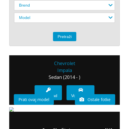
Chevrolet
Impala
Sedan (2014 - )
Imam sad
Vozio sam
Prati ovaj model
Ostale fotke