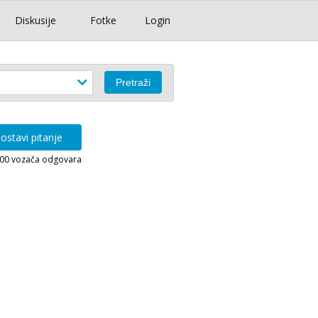
Diskusije
Fotke
Login
ostavi pitanje
000 vozača odgovara