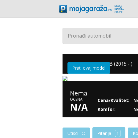
Pronađi automobil
Ferrari
/
488
/
GTB (2015 - )
Prati ovaj model
Nema
OCENA
Cena/Kvalitet:
N
N/A
Komfor:
N
Pitanja
1
Utisci
Ko