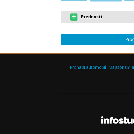
Prednosti
Proč
Pronađi automobil
Majstor si?
I