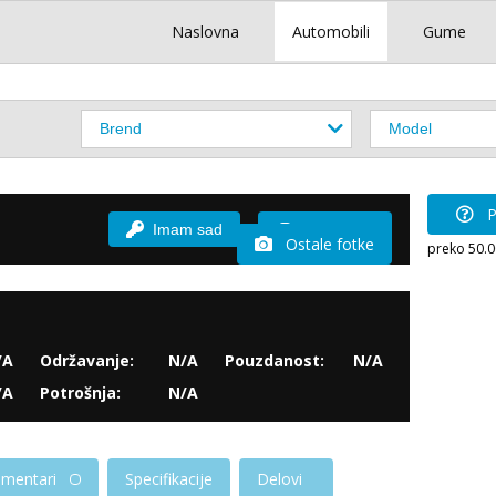
Naslovna
Automobili
Gume
P
Imam sad
Vozio sam
Ostale fotke
preko 50.
/A
Održavanje:
N/A
Pouzdanost:
N/A
/A
Potrošnja:
N/A
mentari
Specifikacije
Delovi