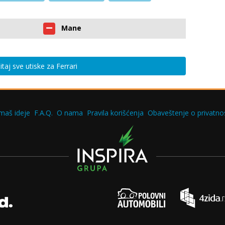
Mane
itaj sve utiske za Ferrari
maš ideje
F.A.Q.
O nama
Pravila korišćenja
Obaveštenje o privatnos