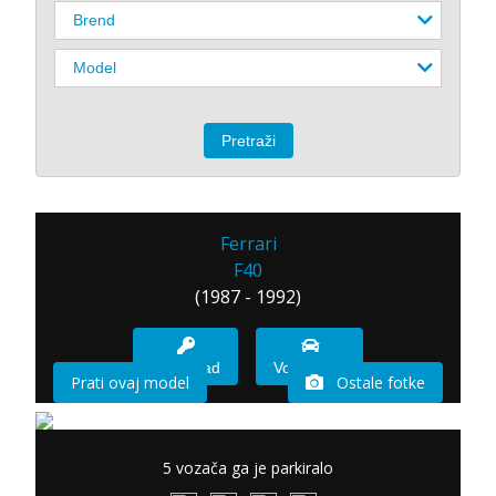
Ferrari
F40
(1987 - 1992)
Imam sad
Vozio sam
Prati ovaj model
Ostale fotke
5 vozača ga je parkiralo