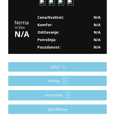
Cena/Kvalitet:
N/A
Nema
Komfor:
N/A
OCENA
N/A
Održavanje:
N/A
Potrošnja:
N/A
Pouzdanost:
N/A
Utisci
Pitanja
1
Komentari
1
Specifikacije