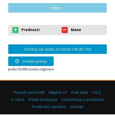
Delovi
Prednosti
Mane
Pročitaj sve utiske za Ferrari F40 (87-92)
Postavi pitanje
preko 50.000 vozača odgovara
Pronađi automobil
Majstor si?
Imaš ideje
F.A.Q.
O nama
Pravila korišćenja
Obaveštenje o privatnosti
Pravila MG zajednice
Kontakt