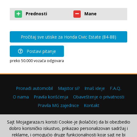
Prednosti
Mane
Pročitaj sve utiske za Honda Civic Estate (84-88)
Postavi pitanje
preko 50.000 vozača odgovara
Pronađi automobil
Majstor si?
Imaš ideje
F.A.Q.
O nama
Pravila korišćenja
Obaveštenje o privatnosti
Pravila MG zajednice
Kontakt
Sajt Mojagaraza.rs koristi Cookie-je (kolačiće) da bi obezbedio
dobro korisničko iskustvo, prikazao personalizovan sadržaj i
Copyright © 2000–2026.
reklame, i omogućio druge funkcionalnosti koje sajt ne bi