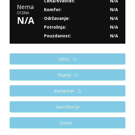
Cena/Kvalitet:
N/A
Nema
Komfor:
N/A
OCENA
N/A
Održavanje:
N/A
Potrošnja:
N/A
Pouzdanost:
N/A
Utisci
Pitanja
Komentari
Specifikacije
Delovi