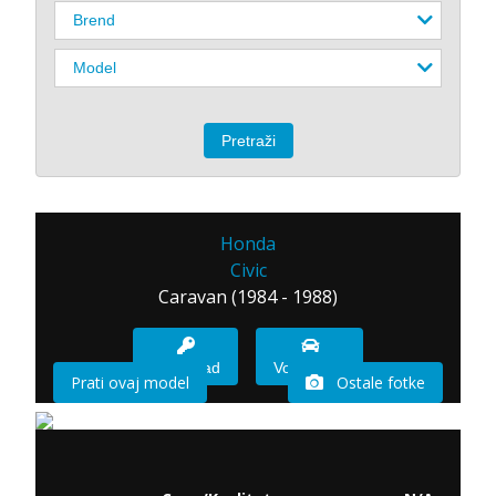
Honda
Civic
Caravan (1984 - 1988)
Imam sad
Vozio sam
Prati ovaj model
Ostale fotke