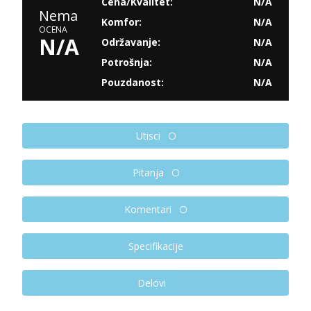
Cena/Kvalitet:
N/A
Nema
Komfor:
N/A
OCENA
N/A
Održavanje:
N/A
Potrošnja:
N/A
Pouzdanost:
N/A
Utisci
Pitanja
Komentari
Specifikacije
Delovi