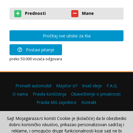
Prednosti
Mane
Pročitaj sve utiske za Kia
Postavi pitanje
preko 50.000 vozača odgovara
Pronađi automobil
Majstor si?
Imaš ideje
F.A.Q.
O nama
Pravila korišćenja
Obaveštenje o privatnosti
Pravila MG zajednice
Kontakt
Sajt Mojagaraza.rs koristi Cookie-je (kolačiće) da bi obezbedio
dobro korisničko iskustvo, prikazao personalizovan sadržaj i
Copyright © 2000–2026.
reklame, i omogućio druge funkcionalnosti koje sajt ne bi