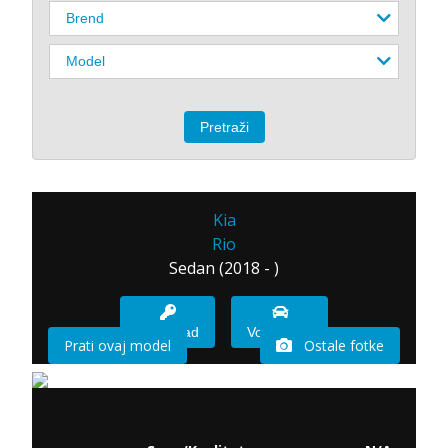
Kia
Rio
Sedan (2018 - )
Imam sad
Vozio sam
Prati ovaj model
Ostale fotke