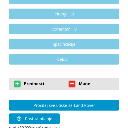
Pitanja
Komentari
Specifikacije
Delovi
Prednosti
Mane
Pročitaj sve utiske za Land Rover
Postavi pitanje
preko 50.000 vozača odgovara