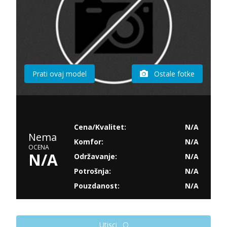
Prati ovaj model
Ostale fotke
Cena/Kvalitet:
N/A
Nema
Komfor:
N/A
OCENA
N/A
Održavanje:
N/A
Potrošnja:
N/A
Pouzdanost:
N/A
Utisci