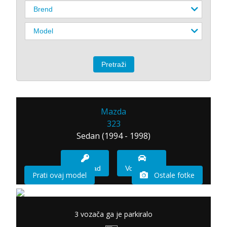
Mazda
323
Sedan (1994 - 1998)
Imam sad
Vozio sam
Prati ovaj model
Ostale fotke
3 vozača ga je parkiralo