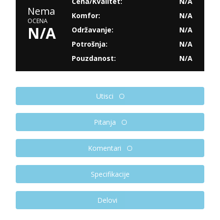
Cena/Kvalitet:
N/A
Nema
Komfor:
N/A
OCENA
N/A
Održavanje:
N/A
Potrošnja:
N/A
Pouzdanost:
N/A
Utisci
Pitanja
Komentari
Specifikacije
Delovi