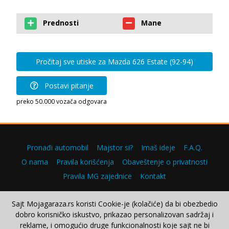
Prednosti
Mane
Pročitaj sve utiske za Mazda 626 Estate (92-94)
Postavi pitanje
preko 50.000 vozača odgovara
Pronađi automobil
Majstor si?
Imaš ideje
F.A.Q.
O nama
Pravila korišćenja
Obaveštenje o privatnosti
Pravila MG zajednice
Kontakt
Sajt Mojagaraza.rs koristi Cookie-je (kolačiće) da bi obezbedio
dobro korisničko iskustvo, prikazao personalizovan sadržaj i
Copyright © 2000–2026.
reklame, i omogućio druge funkcionalnosti koje sajt ne bi