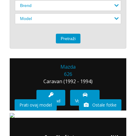
Mazda
626
Caravan (1992 - 1994)
Imam sad
Vozio sam
Prati ovaj model
Ostale fotke