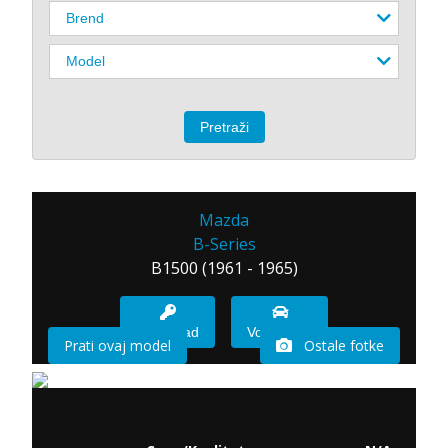
Mazda
B-Series
B1500 (1961 - 1965)
Imam sad
Vozio sam
Prati ovaj model
Ostale fotke