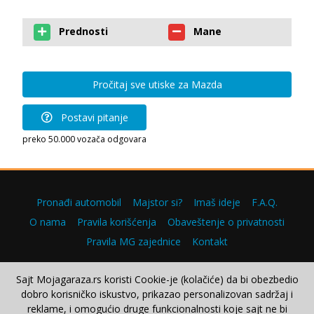
Prednosti
Mane
Pročitaj sve utiske za Mazda
Postavi pitanje
preko 50.000 vozača odgovara
Pronađi automobil
Majstor si?
Imaš ideje
F.A.Q.
O nama
Pravila korišćenja
Obaveštenje o privatnosti
Pravila MG zajednice
Kontakt
Sajt Mojagaraza.rs koristi Cookie-je (kolačiće) da bi obezbedio
dobro korisničko iskustvo, prikazao personalizovan sadržaj i
Copyright © 2000–2026.
reklame, i omogućio druge funkcionalnosti koje sajt ne bi