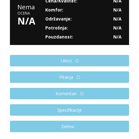
Cena/Kvalitet:
N/A
Nema
Komfor:
N/A
OCENA
N/A
Održavanje:
N/A
Potrošnja:
N/A
Pouzdanost:
N/A
Utisci
Pitanja
Komentari
Specifikacije
Delovi