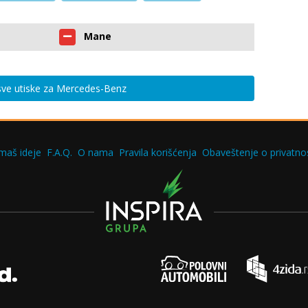
Mane
 sve utiske za Mercedes-Benz
maš ideje
F.A.Q.
O nama
Pravila korišćenja
Obaveštenje o privatnos