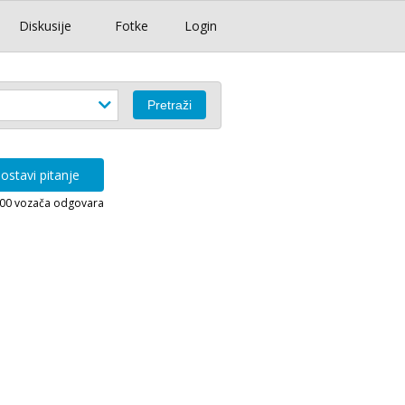
Diskusije
Fotke
Login
ostavi pitanje
000 vozača odgovara