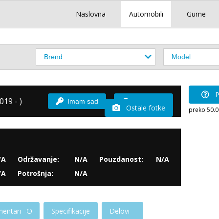
Naslovna
Automobili
Gume
P
019 - )
Imam sad
Vozio sam
Ostale fotke
preko 50.
/A
Održavanje:
N/A
Pouzdanost:
N/A
/A
Potrošnja:
N/A
entari
Specifikacije
Delovi