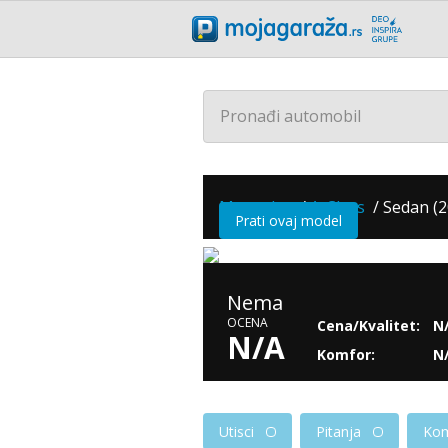
Pronađi automobil
Mercedes
/
A-Class
/
Sedan (2
Prati ovaj model
Nema
OCENA
Cena/Kvalitet:
N
N/A
Komfor:
N
Utisci
Pitanja
Kom