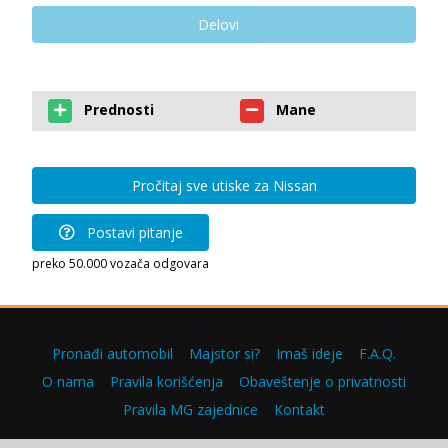
Delovi
Prednosti
Mane
Pročitaj sve utiske za Nissan
Postavi pitanje
preko 50.000 vozača odgovara
Pronađi automobil
Majstor si?
Imaš ideje
F.A.Q.
O nama
Pravila korišćenja
Obaveštenje o privatnosti
Pravila MG zajednice
Kontakt