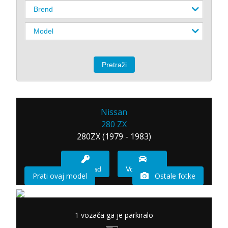
Nissan
280 ZX
280ZX (1979 - 1983)
Imam sad
Vozio sam
Prati ovaj model
Ostale fotke
1 vozača ga je parkiralo