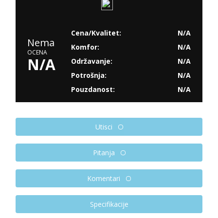
Cena/Kvalitet:
N/A
Nema
Komfor:
N/A
OCENA
N/A
Održavanje:
N/A
Potrošnja:
N/A
Pouzdanost:
N/A
Utisci
Pitanja
Komentari
Specifikacije