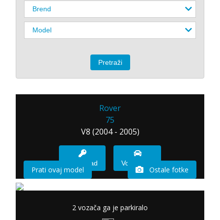
Rover
75
V8 (2004 - 2005)
Imam sad
Vozio sam
Prati ovaj model
Ostale fotke
2 vozača ga je parkiralo