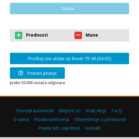
Delovi
Prednosti
Mane
Pročitaj sve utiske za Rover 75 V8 (04-05)
Postavi pitanje
preko 50.000 vozača odgovara
Pronađi automobil
Majstor si?
Imaš ideje
F.A.Q.
O nama
Pravila korišćenja
Obaveštenje o privatnosti
Pravila MG zajednice
Kontakt