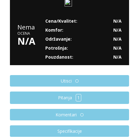
Cena/Kvalitet:
N/A
Nema
Komfor:
N/A
OCENA
N/A
Održavanje:
N/A
Potrošnja:
N/A
Pouzdanost:
N/A
Utisci
Pitanja
1
Komentari
Specifikacije