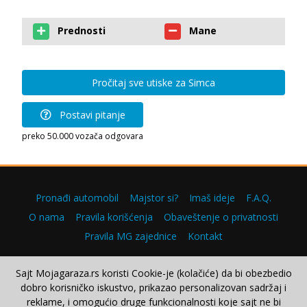
Prednosti
Mane
Pročitaj sve utiske za Simca
Postavi pitanje
preko 50.000 vozača odgovara
Pronađi automobil
Majstor si?
Imaš ideje
F.A.Q.
O nama
Pravila korišćenja
Obaveštenje o privatnosti
Pravila MG zajednice
Kontakt
Sajt Mojagaraza.rs koristi Cookie-je (kolačiće) da bi obezbedio
dobro korisničko iskustvo, prikazao personalizovan sadržaj i
Copyright © 2000–2026.
reklame, i omogućio druge funkcionalnosti koje sajt ne bi