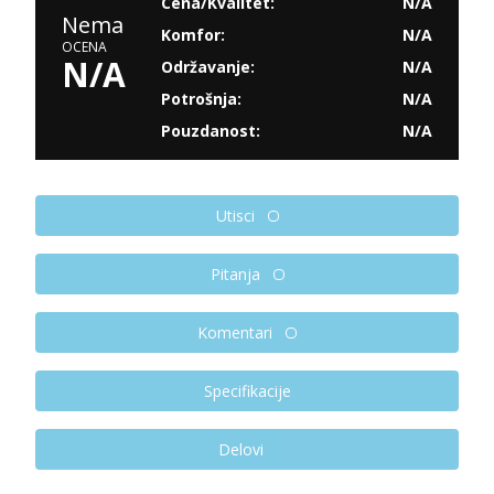
Cena/Kvalitet:
N/A
Nema
Komfor:
N/A
OCENA
N/A
Održavanje:
N/A
Potrošnja:
N/A
Pouzdanost:
N/A
Utisci
Pitanja
Komentari
Specifikacije
Delovi