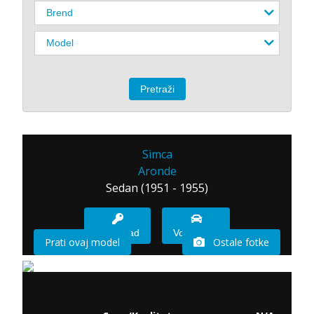
Simca
Aronde
Sedan (1951 - 1955)
Imam sad
Vozio sam
Prati ovaj model
Ostale fotke