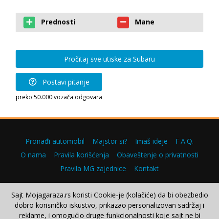
Prednosti
Mane
Pročitaj sve utiske za Subaru
Postavi pitanje
preko 50.000 vozača odgovara
Pronađi automobil
Majstor si?
Imaš ideje
F.A.Q.
O nama
Pravila korišćenja
Obaveštenje o privatnosti
Pravila MG zajednice
Kontakt
Sajt Mojagaraza.rs koristi Cookie-je (kolačiće) da bi obezbedio
dobro korisničko iskustvo, prikazao personalizovan sadržaj i
Copyright © 2000–2026.
reklame, i omogućio druge funkcionalnosti koje sajt ne bi