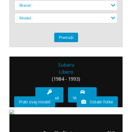
Subaru
Libero
(1984 - 1993)
Imam sad
Vozio sam
Prati ovaj model
Ostale fotke