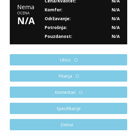
Cena/Kvalitet:
N/A
Nema
Komfor:
N/A
OCENA
N/A
Održavanje:
N/A
Potrošnja:
N/A
Pouzdanost:
N/A
Utisci
Pitanja
Komentari
Specifikacije
Delovi