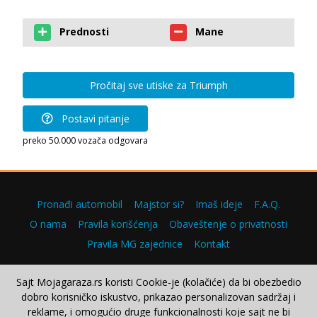
Prednosti
Mane
Pročitaj sve utiske za Triumph
Postavi pitanje
preko 50.000 vozača odgovara
Pronađi automobil
Majstor si?
Imaš ideje
F.A.Q.
O nama
Pravila korišćenja
Obaveštenje o privatnosti
Pravila MG zajednice
Kontakt
Sajt Mojagaraza.rs koristi Cookie-je (kolačiće) da bi obezbedio
dobro korisničko iskustvo, prikazao personalizovan sadržaj i
Copyright © 2000–2026.
reklame, i omogućio druge funkcionalnosti koje sajt ne bi