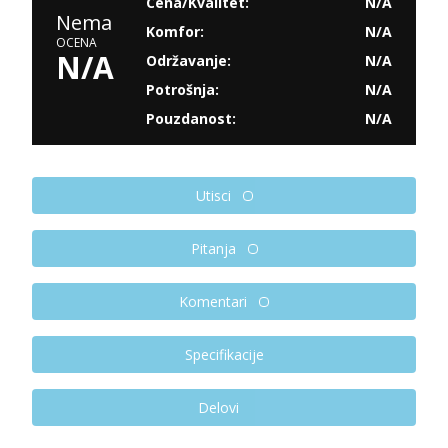
Cena/Kvalitet:
N/A
Nema
Komfor:
N/A
OCENA
N/A
Održavanje:
N/A
Potrošnja:
N/A
Pouzdanost:
N/A
Utisci
Pitanja
Komentari
Specifikacije
Delovi