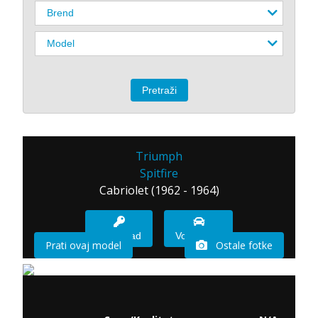
Triumph
Spitfire
Cabriolet (1962 - 1964)
Imam sad
Vozio sam
Prati ovaj model
Ostale fotke