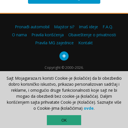
Pronađi automobil
Majstor si?
Imaš ideje
F.A.Q.
O nama
Pravila korišćenja
Obaveštenje o privatnosti
Pravila MG zajednice
Kontakt
Copyright © 2000–2026.
Sajt Mojagaraza.rs koristi Cookie-je (kolačiće) da bi obezbedio
dobro korisničko iskustvo, prikazao personalizovan sadržaj i
reklame, i omogućio druge funkcionalnosti koje sajt ne bi
mogao da obezbedi bez cookie-ja (kolačića). Daljim
korišćenjem sajta prihvatate Cooki-je (Kolačiće). Saznajte više
o Cookie-jima (kolačićima)
ovde
.
TOP
OK