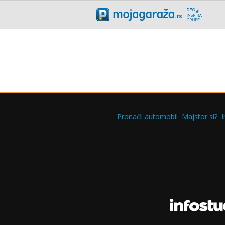
Pronađi automobil
Majstor si?
I