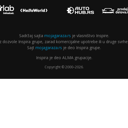
Sadržaj sajta
mojagaraza.rs
je vlasništvo Inspire.
ozvole Inspira grupe, zarad komercijalne upotrebe ili u druge svrhe,
Sajt
mojagaraza.rs
je deo Inspira grupe.
Inspira je deo ALMA grupacije.
Copyright © 2000–2026.