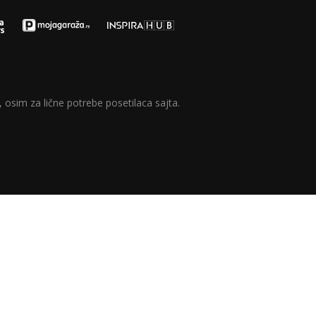
 osim za lične potrebe posetilaca sajta.