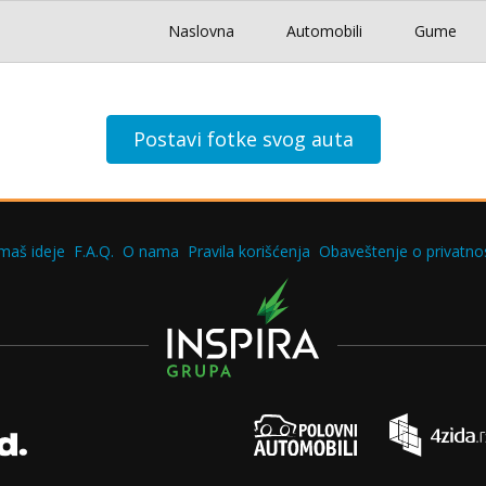
Naslovna
Automobili
Gume
Postavi fotke svog auta
maš ideje
F.A.Q.
O nama
Pravila korišćenja
Obaveštenje o privatnos