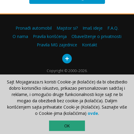
Pronađi automobil
Majstor si?
Imaš ideje
F.A.Q.
O nama
Pravila korišćenja
Obaveštenje o privatnosti
Pravila MG zajednice
Kontakt
Copyright © 2000–2026.
Sajt Mojagaraza.rs koristi Cookie-je (kolačiće) da bi obezbedio
dobro korisničko iskustvo, prikazao personalizovan sadržaj i
reklame, i omogućio druge funkcionalnosti koje sajt ne bi
mogao da obezbedi bez cookie-ja (kolačića). Daljim
korišćenjem sajta prihvatate Cooki-je (Kolačiće). Saznajte više
o Cookie-jima (kolačićima)
ovde
.
TOP
OK