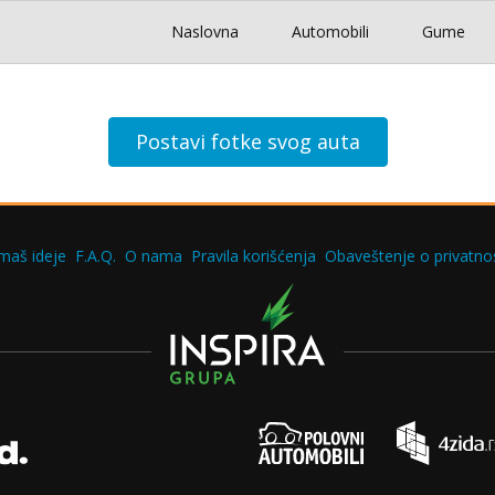
Naslovna
Automobili
Gume
Postavi fotke svog auta
maš ideje
F.A.Q.
O nama
Pravila korišćenja
Obaveštenje o privatnos