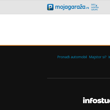
Pronađi automobil
Majstor si?
I