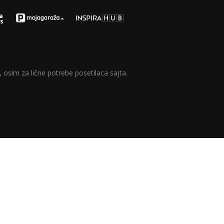
 osim za lične potrebe posetilaca sajta.