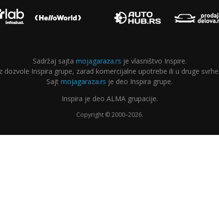
Sadržaj sajta
mojagaraza.rs
je vlasništvo Inspire.
ozvole Inspira grupe, zarad komercijalne upotrebe ili u druge svrhe,
Sajt
mojagaraza.rs
je deo Inspira grupe.
Inspira je deo ALMA grupacije.
Copyright © 2000–2026.