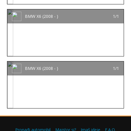
BMW X6 (2008 - )
1/1
BMW X6 (2008 - )
1/1
Pronađi automobil
Majstor si?
Imaš ideje
F.A.Q.