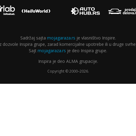
Sadržaj sajta
mojagaraza.rs
je vlasništvo Inspire.
ozvole Inspira grupe, zarad komercijalne upotrebe ili u druge svrhe,
Sajt
mojagaraza.rs
je deo Inspira grupe.
Inspira je deo ALMA grupacije.
Copyright © 2000–2026.