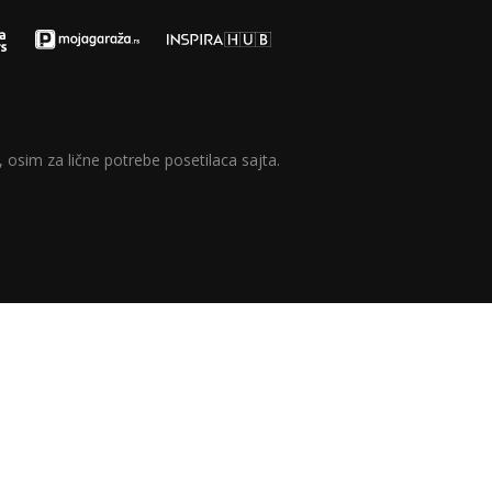
 osim za lične potrebe posetilaca sajta.