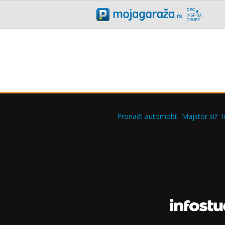
Pronađi automobil
Majstor si?
I