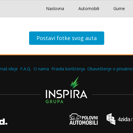
Naslovna
Automobili
Gume
Postavi fotke svog auta
maš ideje
F.A.Q.
O nama
Pravila korišćenja
Obaveštenje o privatnos